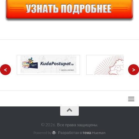
<
>
© 2026. Все права защищены.
Powered by
- Разработан в
тема Hueman