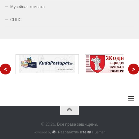
Музейная комната
СППС
<
>
© 2026. Все права защищены.
Powered by
- Разработан в
тема Hueman