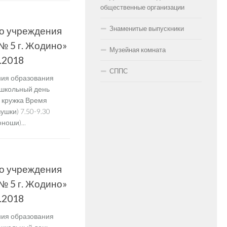
общественные организации
Знаменитые выпускники
о учреждения
№ 5 г. Жодино»
Музейная комната
.2018
СППС
ния образования
 школьный день
 кружка Время
шки) 7.50-9.30
ноши)...
о учреждения
№ 5 г. Жодино»
.2018
ния образования