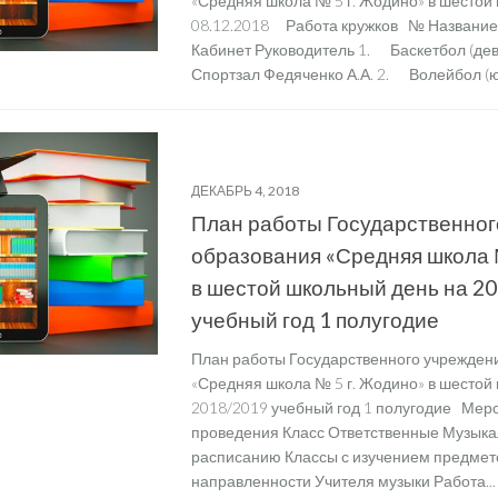
«Средняя школа № 5 г. Жодино» в шестой
08.12.2018 Работа кружков № Название
Кабинет Руководитель 1. Баскетбол (деву
Спортзал Федяченко А.А. 2. Волейбол (ю
ОРГАНИЗАЦИЯ ОБРАЗОВАТЕЛЬНОГО ПРОЦЕС
ШКОЛЬНЫЙ ДЕНЬ
ДЕКАБРЬ 4, 2018
План работы Государственног
образования «Средняя школа 
в шестой школьный день на 2
учебный год 1 полугодие
План работы Государственного учрежден
«Средняя школа № 5 г. Жодино» в шестой
2018/2019 учебный год 1 полугодие Мер
проведения Класс Ответственные Музыка
расписанию Классы с изучением предмет
направленности Учителя музыки Работа...