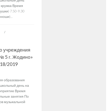
 школьный день
 кружка Время
шки) 7.50-9.30
ноши)...
СА
/
ШЕСТОЙ
о учреждения
№ 5 г. Жодино»
018/2019
ия образования
 школьный день на
оприятие Время
льные занятия По
ов музыкальной