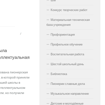
Шаг
Конкурс творческих работ
Материальная-техническая
база учреждения
ОРГАНИЗАЦИИ
/
ОО
Профориентация
Профильное обучение
была
Воспитательная работа
еллектуальная
Шестой школьный день
зована пионерская
Библиотека
, в которой приняли
ашей школы в
Пионерии славные дела
интеллектуальном
ли, но получили
Музыкальное направление
Детские и молодёжные