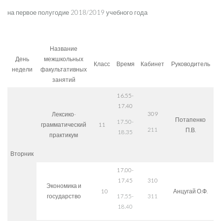
на первое полугодие 2018/2019 учебного года
Название
День
межшкольных
Класс
Время
Кабинет
Руководитель
недели
факультативных
занятий
16.55-
17.40
309
Лексико-
Потапенко
17.50-
грамматический
11
211
П.В.
18.35
практикум
Вторник
17.00-
17.45
310
Экономика и
10
Анцугай О.Ф.
государство
17.55-
311
18.40