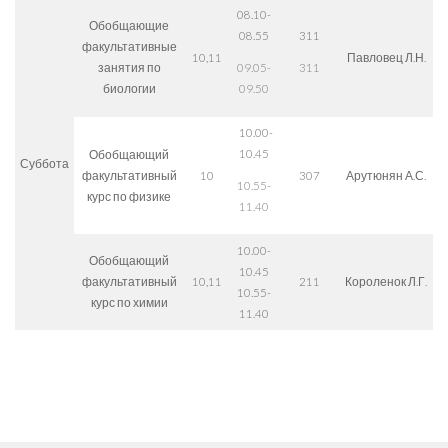
08.10-
Обобщающие
08.55
311
факультативные
10,11
Павловец Л.Н.
занятия по
09.05-
311
биологии
09.50
10.00-
10.45
Обобщающий
Суббота
факультативный
10
307
Арутюнян А.С.
10.55-
курс по физике
11.40
10.00-
Обобщающий
10.45
факультативный
10,11
211
Короленок Л.Г.
10.55-
курс по химии
11.40
СЛЕДИТЕ ЗА НАМИ: