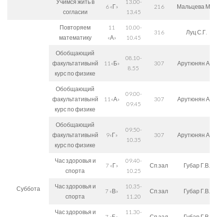
Учимся жить в
13.00-
6 «Г»
216
Мальцева М.П.
согласии
13.45
Повторяем
11
10.00-
316
Луц С.Г.
математику
«А»
10.45
Обобщающий
08.10-
факультативынй
11«Б»
307
Арутюнян А.С.
8.55
курс по физике
Обобщающий
09.00-
факультативынй
11«А»
307
Арутюнян А.С.
09.45
курс по физике
Обобщающий
09.50-
факультативынй
9«Г»
307
Арутюнян А.С.
10.35
курс по физике
Час здоровья и
09.40-
7 «Г»
Сп.зал
Губар Г.В.
спорта
10.25
Час здоровья и
10.35-
Суббота
7 «В»
Сп.зал
Губар Г.В.
спорта
11.20
Час здоровья и
11.30-
7 «Б»
Сп.зал
Губар Г.В.