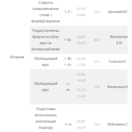
Сакрэты
словазмянення,
12.55-
6 «Г»
211
Шульжик Ю.П.
слова- і
13.40
формаўтварэння
Падагульняючы
факультатыўны
16.00-
Венгерская
9 «Б»
303
курс па
16.45
Е.И.
беларускай мове
Вторник
Обобщающий
9 «В»,
16.55-
211
Голоскок С.В.
курс
9 «А»
17.40
14.00-
14.45
Обобщающий
10
124
Малинина Н.С.
курс
«А»
14.55-
15.40
Подготовка
волонтеров к
реализации
14.00-
10-е
216
Лубочкина С.В.
подхода
14.45