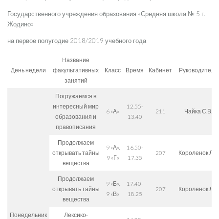
Государственного учреждения образования «Средняя школа № 5 г.
Жодино»
на первое полугодие 2018/2019 учебного года
Название
День недели
факультативных
Класс
Время
Кабинет
Руководитель
занятий
Погружаемся в
интересный мир
12.55-
6 «А»
211
Чайка С.В.
образования и
13.40
правописания
Продолжаем
9 «А»,
16.50-
открывать тайны
207
Короленок Л.Г.
9 «Г»
17.35
вещества
Продолжаем
9 «Б»,
17.40-
открывать тайны
207
Короленок Л.Г.
9 «В»
18.25
вещества
Понедельник
Лексико-