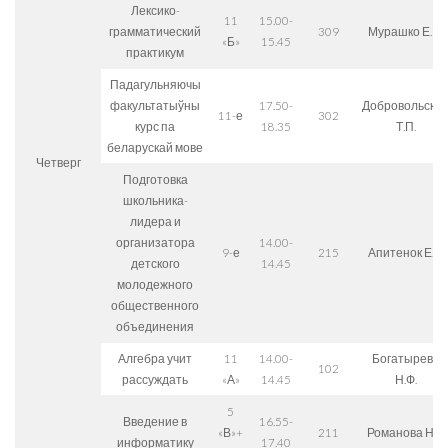
Лексико-
11
15.00-
грамматический
309
Мурашко Е.Н.
«Б»
15.45
практикум
Падагульняючы
факультатыўны
17.50-
Добровольска
11-е
302
курс па
18.35
Т.П.
беларускай мове
Четверг
Подготовка
школьника-
лидера и
организатора
14.00-
9-е
215
Апитенок Е.Е.
детского
14.45
молодежного
общественного
объединения
Алгебра учит
11
14.00-
Богатырева
102
рассуждать
«А»
14.45
Н.Ф.
5
Введение в
16.55-
«В»+
211
Романова Н.Г.
информатику
17.40