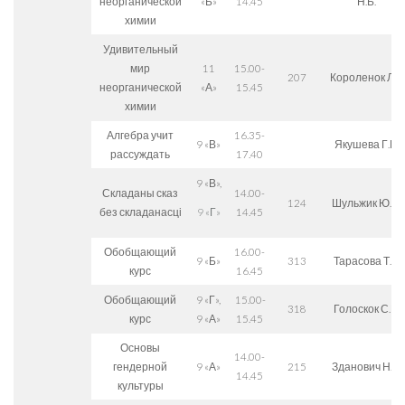
неорганической
«Б»
14.45
Н.Б.
химии
Удивительный
мир
11
15.00-
207
Короленок Л.Г.
неорганической
«А»
15.45
химии
Алгебра учит
16.35-
9 «В»
Якушева Г.П.
рассуждать
17.40
9 «В»,
Складаны сказ
14.00-
124
Шульжик Ю.П.
без складанасці
14.45
9 «Г»
Обобщающий
16.00-
9 «Б»
313
Тарасова Т.В.
курс
16.45
Обобщающий
9 «Г»,
15.00-
318
Голоскок С.В.
курс
9 «А»
15.45
Основы
14.00-
гендерной
9 «А»
215
Зданович Н.Н.
14.45
культуры