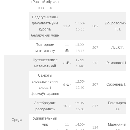
«Равный обучает
равного»
Падагульняючы
факультатыўны
17.50-
Добровольска
11-е
302
курс па
18.35
Т.П.
беларускай мове
Повторяем
11
15.00-
207
Луц С.Г.
математику
«Б»
15.45
Путешествие с
12.55-
6 «В»
213
Романова Н.Г.
математикой
13.40
Сакрэты
словазмянення,
12.55-
6 «Д»
207
Сазонова Т.С.
слова- і
13.40
формаўтварэння
Алгебра учит
15.05-
Богатырева
10-е
315
рассуждать
15.50
Н.Ф.
Удивительный
Среда
мир
11
14.00-
Маркиянчик
124