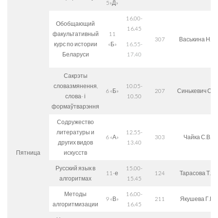
5»Д»
16.00-
Обобщающий
16.45
факультативный
11
307
Васькина Н.А.
курс по истории
«Б»
16.55-
Беларуси
17.40
Сакрэты
словазмянення,
10.05-
6 «Б»
207
Синькевич С.В.
слова- і
10.50
формаўтварэння
Содружество
литературы и
12.55-
6 «А»
303
Чайка С.В.
других видов
13.40
Пятница
искусств
Русский язык в
15.00-
11-е
124
Тарасова Т.В.
алгоритмах
15.45
Методы
16.00-
9 «В»
211
Якушева Г.П.
алгоритмизации
16.45