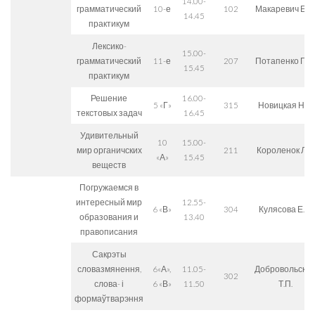
14.00-
грамматический
10-е
102
Макаревич Е.С.
14.45
практикум
Лексико-
15.00-
грамматический
11-е
207
Потапенко П.В.
15.45
практикум
Решение
16.00-
5 «Г»
315
Новицкая Н.Л.
текстовых задач
16.45
Удивительный
10
15.00-
мир органичских
211
Короленок Л.Г.
«А»
15.45
веществ
Погружаемся в
интересный мир
12.55-
6 «В»
304
Кулясова Е.А.
образования и
13.40
правописания
Сакрэты
словазмянення,
6«А»,
11.05-
Добровольска
302
слова- і
6 «В»
11.50
Т.П.
формаўтварэння