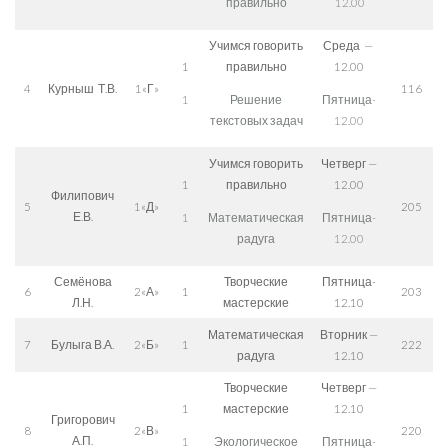
правильно
12.00
Учимся говорить
Среда —
1
правильно
12.00
4
Курныш Т.В.
1«Г»
116
1
Решение
Пятница-
текстовых задач
12.00
Учимся говорить
Четверг —
1
правильно
12.00
Филипович
5
1«Д»
205
Е.В.
1
Математическая
Пятница-
радуга
12.00
Семёнова
Творческие
Пятница-
6
2«А»
1
203
Л.Н.
мастерские
12.10
Математическая
Вторник —
7
Булыга В.А.
2«Б»
1
222
радуга
12.10
Творческие
Четверг —
1
мастерские
12.10
Григорович
8
2«В»
220
А.П.
1
Экологическое
Пятница-