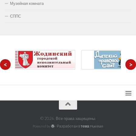
Музейная комната
СППС
<
>
© 2026. Все права защищены.
Powered by
- Разработан в
тема Hueman