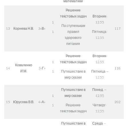
математики
Решение
текстовых задач
Вторник-
1
12.55
По ступенькам
13
Корнева Н.В.
3«В»
117
1
правил
Пятница-
здорового
12.55
питания
Решение
Вторник-
1
текстовых задач
12.55
Коваленко
14
3«Г»
118
И.М.
1
Путешествие в
Пятница —
мир сказки
12.55
Путешествие в
Понед. —
1
мир сказки
12.55
15
Юрусова В.В.
4«А»
202
1
Решение
Четверг-
текстовых задач
12.55
Путешествие в
Среда —