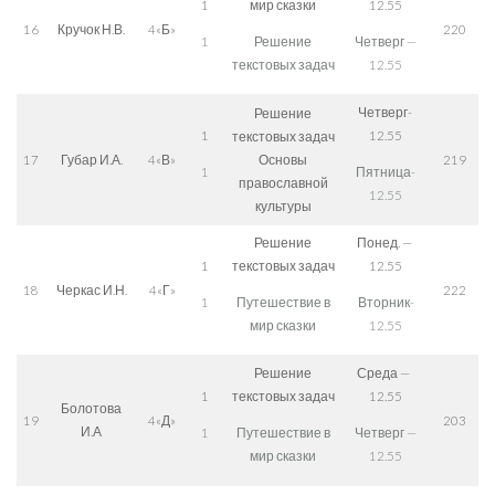
1
мир сказки
12.55
16
Кручок Н.В.
4«Б»
220
1
Решение
Четверг —
текстовых задач
12.55
Четверг-
Решение
1
12.55
текстовых задач
17
Губар И.А.
4«В»
Основы
219
1
Пятница-
православной
12.55
культуры
Решение
Понед. —
1
текстовых задач
12.55
18
Черкас И.Н.
4«Г»
222
1
Путешествие в
Вторник-
мир сказки
12.55
Решение
Среда —
1
текстовых задач
12.55
Болотова
19
4«Д»
203
И.А
1
Путешествие в
Четверг —
мир сказки
12.55