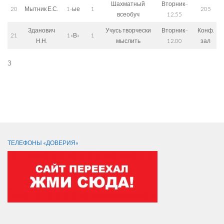
Шахматный
Вторник–
20
Мытник Е.С.
1-ые
1
205
всеобуч
12.55
Зданович
Учусь творчески
Вторник–
Конф.
21
1«В»
1
Н.Н.
мыслить
12.00
зал
З
СЛЕДИТЕ ЗА НАМИ:
ТЕЛЕФОНЫ «ДОВЕРИЯ»