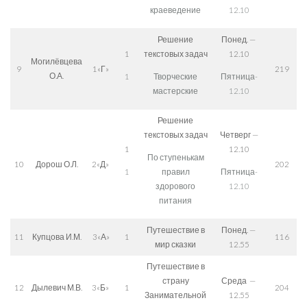
краеведение
12.10
Решение
Понед. —
1
текстовых задач
12.10
Могилёвцева
9
1«Г»
219
О.А.
1
Творческие
Пятница-
мастерские
12.10
Решение
текстовых задач
Четверг —
1
12.10
По ступенькам
10
Дорош О.Л.
2«Д»
202
1
правил
Пятница-
здорового
12.10
питания
Путешествие в
Понед. —
11
Купцова И.М.
3«А»
1
116
мир сказки
12.55
Путешествие в
страну
Среда —
12
Дылевич М.В.
3«Б»
1
204
Занимательной
12.55