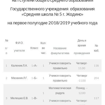
на I ступени общего среднего образования
Государственного учреждения образования
«Средняя школа № 5 г. Жодино»
на первое полугодие 2018/2019 учебного года
№
День и
Ф.И.О.
Кол-
время
№
Класс
во
п/
Название
учителя
каб.
час.
п
факультатива
проведения
Учимся говорить
Четверг-
1
Каленик Л.А.
1«А»
1
118
правильно
11.00
Учимся говорить
Четверг
2
Мазаник Л.Г.
1«Б»
1
204
правильно
-11.00
Математическая
Понед. —
1
радуга
12.00
3
Мелешко Е.В.
1«В»
117
1
Учимся говорить
Четверг-