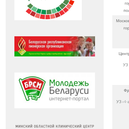
го
по
Москов
го
Цент
УЗ 
Фр
УЗ «4-