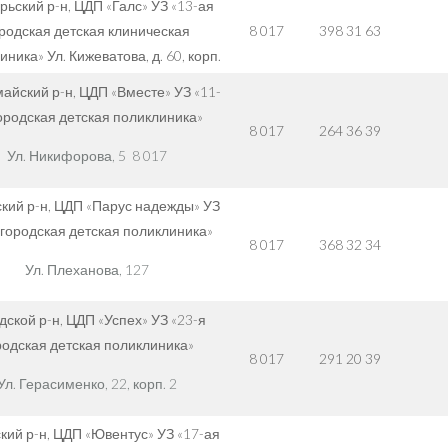
рьский р-н, ЦДП «Галс» УЗ «13-ая
родская детская клиническая
8 017
398 31 63
ника» Ул. Кижеватова, д. 60, корп.
айский р-н, ЦДП «Вместе» УЗ «11-
ородская детская поликлиника»
8 017
264 36 39
Ул. Никифорова, 5 8 017
кий р-н, ЦДП «Парус надежды» УЗ
 городская детская поликлиника»
8 017
368 32 34
Ул. Плеханова, 127
дской р-н, ЦДП «Успех» УЗ «23-я
родская детская поликлиника»
8 017
291 20 39
Ул. Герасименко, 22, корп. 2
кий р-н, ЦДП «Ювентус» УЗ «17-ая