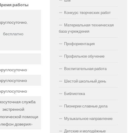
Шаг
Время работы
Конкурс творческих работ
круглосуточно,
Материальная-техническая
база учреждения
бесплатно
Профориентация
Профильное обучение
Воспитательная работа
круглосуточно
круглосуточно
Шестой школьный день
круглосуточно
Библиотека
лосуточная служба
Пионерии славные дела
экстренной
логической помощи
Музыкальное направление
елефон доверия»
Детские и молодёжные