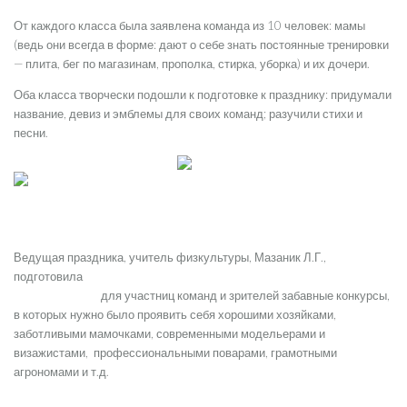
От каждого класса была заявлена команда из 10 человек: мамы
(ведь они всегда в форме: дают о себе знать постоянные тренировки
— плита, бег по магазинам, прополка, стирка, уборка) и их дочери.
Оба класса творчески подошли к подготовке к празднику: придумали
название, девиз и эмблемы для своих команд; разучили стихи и
песни.
Ведущая праздника, учитель физкультуры, Мазаник Л.Г.,
подготовила
для участниц команд и зрителей забавные конкурсы,
в которых нужно было проявить себя хорошими хозяйками,
заботливыми мамочками, современными модельерами и
визажистами, профессиональными поварами, грамотными
агрономами и т.д.