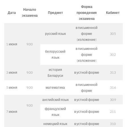
Форма
Начало
Дата
Предмет
проведения
Кабинет
экзамена
экзамена
в письменной
русский язык
форме
305
(изложение)
1 июня
9.00
в письменной
белорусский
форме
302
язык
(изложение)
история
3 июня
9.00
в устной форме
313
Беларуси
в письменной
5 июня
9.00
математика
316
форме
английский язык
в устной форме
309
9.00
французский
7 июня
в устной форме
211
язык
немецкий язык
в устной форме
310