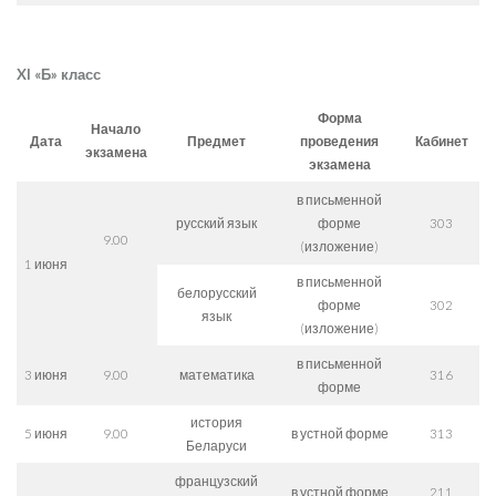
XI
«Б» класс
Форма
Начало
Дата
Предмет
проведения
Кабинет
экзамена
экзамена
в письменной
русский язык
форме
303
9.00
(изложение)
1 июня
в письменной
белорусский
форме
302
язык
(изложение)
в письменной
3 июня
9.00
математика
316
форме
история
5 июня
9.00
в устной форме
313
Беларуси
французский
в устной форме
211