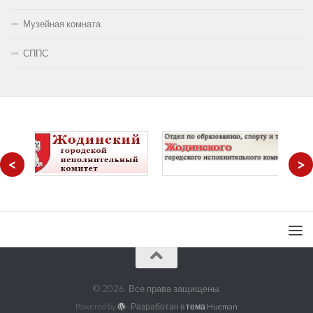
Музейная комната
СППС
<
>
© 2026. Все права защищены.
Powered by
- Разработан в
тема Hueman