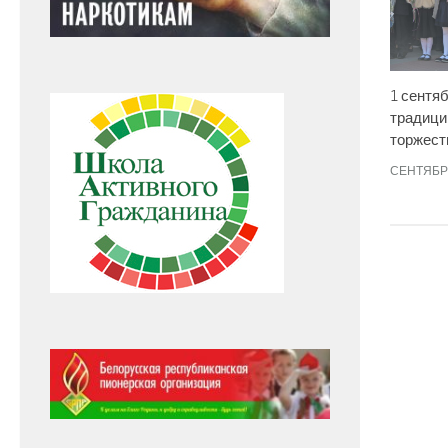
1 сентяб
традици
торжест
СЕНТЯБРЬ