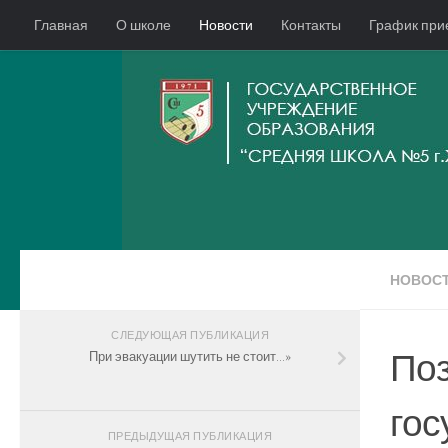
Главная
О школе
Новости
Контакты
График при
СЛЕДИТЕ ЗА НАМИ:
НОВОС
СЛЕДУЮЩАЯ ПУБЛИКАЦИЯ
Поз
При эвакуации шутить не стоит…»
гос
ПРЕДЫДУЩАЯ ПУБЛИКАЦИЯ