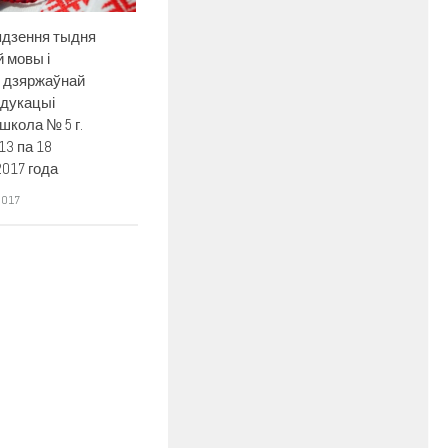
ядзення тыдня
 мовы і
ы дзяржаўнай
адукацыі
школа № 5 г.
13 па 18
2017 года
2017