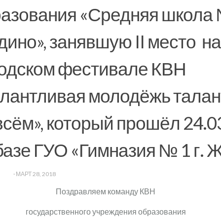
азования «Средняя школа №
ино», занявшую II место на
одском фестивале КВН
лантливая молодёжь тала
всём», который прошёл 24.03
базе ГУО «Гимназия № 1 г. 
DMIN
·
МАРТ 28, 2018
Поздравляем команду КВН
государственного учреждения образования