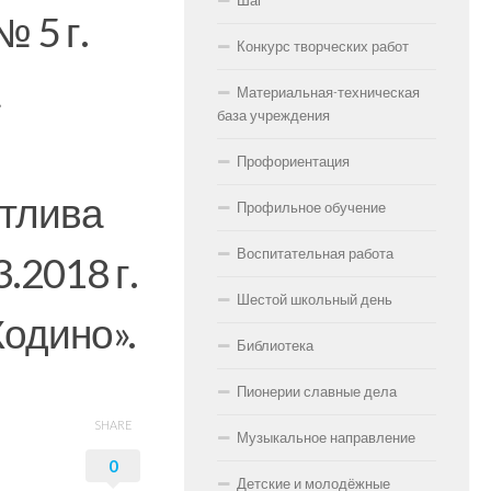
Шаг
 5 г.
Конкурс творческих работ
Материальная-техническая
база учреждения
Профориентация
нтлива
Профильное обучение
Воспитательная работа
.2018 г.
Шестой школьный день
Жодино».
Библиотека
Пионерии славные дела
SHARE
Музыкальное направление
0
Детские и молодёжные