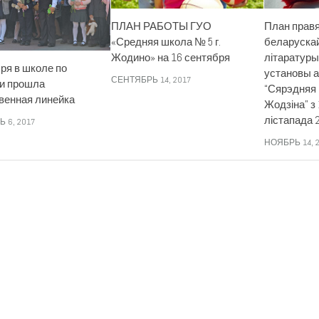
ПЛАН РАБОТЫ ГУО
План прав
«Средняя школа № 5 г.
беларускай
Жодино» на 16 сентября
літаратур
ря в школе по
установы 
СЕНТЯБРЬ 14, 2017
и прошла
“Сярэдняя 
венная линейка
Жодзіна” з 
лістапада 
 6, 2017
НОЯБРЬ 14, 