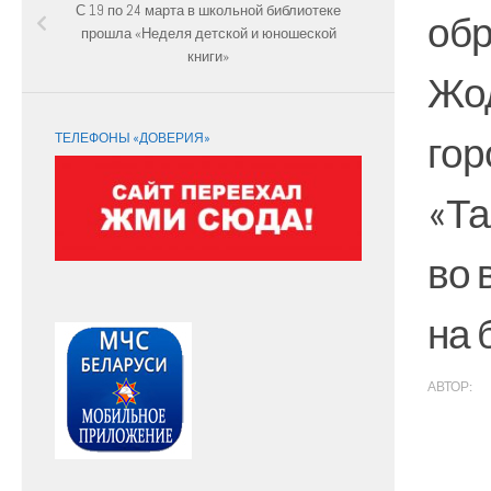
С 19 по 24 марта в школьной библиотеке
обр
прошла «Неделя детской и юношеской
книги»
Жод
гор
ТЕЛЕФОНЫ «ДОВЕРИЯ»
«Та
во 
на 
АВТОР:
A