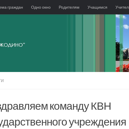
ема граждан
Одно окно
Родителям
Учащимся
Учите
ТИ
дравляем команду КВН
ударственного учреждения