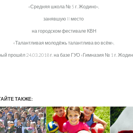
«Средняя школа № 5 г. Жодино»,
занявшую II место
на городском фестивале КВН
«Талантливая молодёжь талантлива во всём»,
рый прошёл 24.03.2018 г. на базе ГУО «Гимназия № 1 г. Жодин
АЙТЕ ТАКЖЕ: