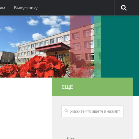
лям
Выпускнику
ЕЩЁ