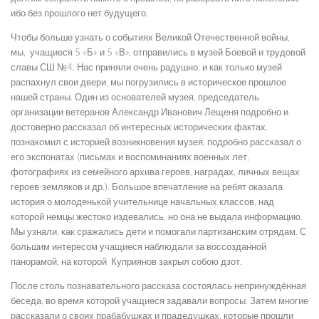
ибо без прошлого нет будущего.
Чтобы больше узнать о событиях Великой Отечественной войны,
мы, учащиеся 5 «Б» и 5 «В», отправились в музей Боевой и трудовой
славы СШ №4. Нас приняли очень радушно, и как только музей
распахнул свои двери, мы погрузились в историческое прошлое
нашей страны. Один из основателей музея, председатель
организации ветеранов Александр Иванович Лещеня подробно и
достоверно рассказал об интересных исторических фактах,
познакомил с историей возникновения музея, подробно рассказал о
его экспонатах (письмах и воспоминаниях военных лет,
фотографиях из семейного архива героев, наградах, личных вещах
героев-земляков и др.). Большое впечатление на ребят оказала
история о молоденькой учительнице начальных классов, над
которой немцы жестоко издевались, но она не выдала информацию.
Мы узнали, как сражались дети и помогали партизанским отрядам. С
большим интересом учащиеся наблюдали за воссозданной
панорамой, на которой Куприянов закрыл собою дзот.
После столь познавательного рассказа состоялась непринуждённая
беседа, во время которой учащиеся задавали вопросы. Затем многие
рассказали о своих прабабушках и прадедушках, которые прошли