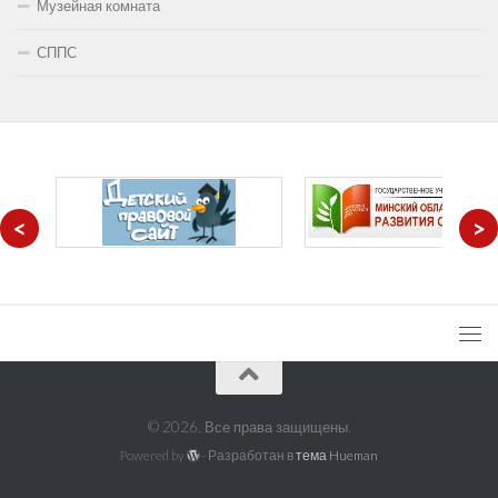
Музейная комната
СППС
<
>
© 2026. Все права защищены.
Powered by
- Разработан в
тема Hueman