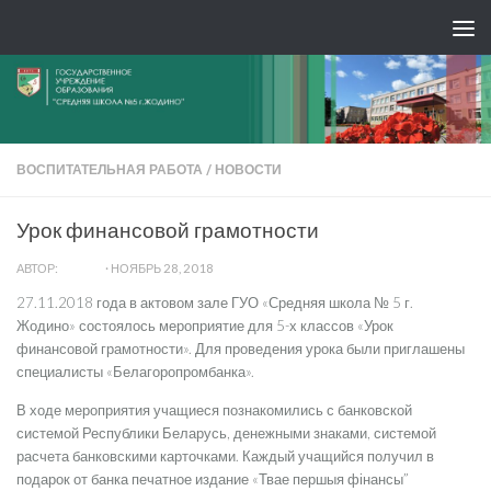
ВОСПИТАТЕЛЬНАЯ РАБОТА
/
НОВОСТИ
Урок финансовой грамотности
АВТОР:
ADMIN
·
НОЯБРЬ 28, 2018
27.11.2018 года в актовом зале ГУО «Средняя школа № 5 г.
Жодино» состоялось мероприятие для 5-х классов «Урок
финансовой грамотности». Для проведения урока были приглашены
специалисты «Белагоропромбанка».
В ходе мероприятия учащиеся познакомились с банковской
системой Республики Беларусь, денежными знаками, системой
расчета банковскими карточками. Каждый учащийся получил в
подарок от банка печатное издание «Твае першыя фінансы”