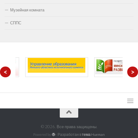
Музейная комната
СППС
<
>
© 2026. Все права защищены.
Powered by
- Разработан в
тема Hueman