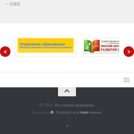
СППС
<
>
© 2026. Все права защищены.
Powered by
- Разработан в
тема Hueman