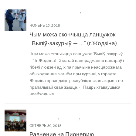
ВОСПИТАТЕЛЬНАЯ РАБОТА
/
ДЕТСКИЕ И
МОЛОДЁЖНЫЕ ОБЩЕСТВЕННЫЕ ОРГАНИЗАЦИИ
НОЯБРЬ 15, 2018
Чым можа скончыцца ланцужок
“Выпіў-закурыў — …” (г.Жодзіна)
Чым можа скончыцца ланцужок “Выпіў-закурыў —
…” (г.Жодзіна) З мэтай папярэджання пажараў і
гібелі людзей ад іх па прычыне неасцярожнага
абыходжання з агнём пры курэнні, у горадзе
Жодзіна праходзіць рэспубліканская акцыя » не
прапальвай сваё жыццё!» Падрыхтаваўшыся
неабходным...
ДЕТСКИЕ И МОЛОДЁЖНЫЕ ОБЩЕСТВЕННЫЕ
ОРГАНИЗАЦИИ
/
НОВОСТИ
/
ОО "БРПО"
ОКТЯБРЬ 30, 2018
Равнение на Пионерию!