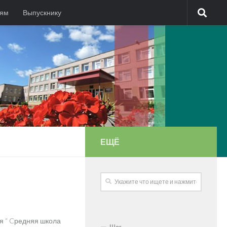
лям
Выпускнику
ЕЩЁ
КНЕТ СЛАВА
я “ Cредняя школа