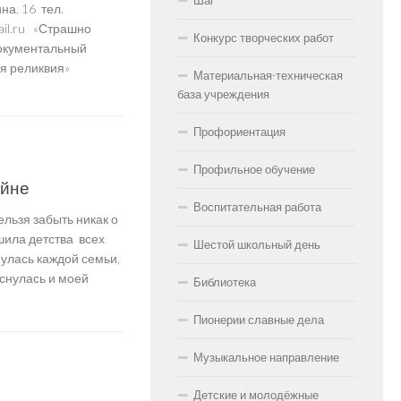
Шаг
на, 16 тел.
ail.ru «Страшно
Конкурс творческих работ
Документальный
ная реликвия»
Материальная-техническая
база учреждения
Профориентация
КНЕТ СЛАВА
Профильное обучение
ойне
Воспитательная работа
льзя забыть никак о
шила детства всех
Шестой школьный день
улась каждой семьи,
оснулась и моей
Библиотека
Пионерии славные дела
Музыкальное направление
КНЕТ СЛАВА
Детские и молодёжные