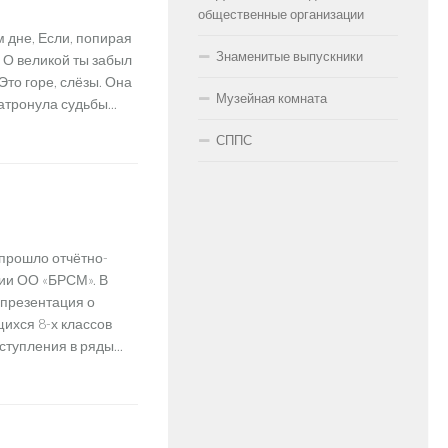
общественные организации
 дне, Если, попирая
Знаменитые выпускники
, О великой ты забыл
то горе, слёзы. Она
Музейная комната
атронула судьбы...
СППС
 прошло отчётно-
ии ОО «БРСМ». В
 презентация о
щихся 8-х классов
тупления в ряды...