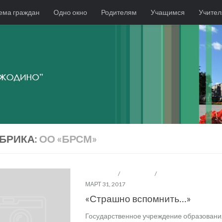
ема граждан
Одно окно
Родителям
Учащимся
Учите
БРИКА:
ОО «БРСМ»
ОО "БРПО"
/
ОО "БРСМ"
/
ЭТИХ ДНЕЙ НЕ СМОЛ
МАРТ 31, 2017
«Страшно вспомнить…»
Государственное учреждение образовани