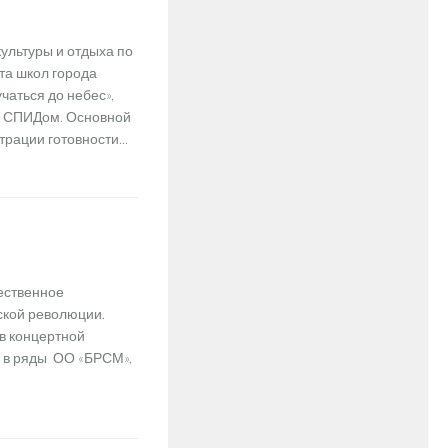
культуры и отдыха по
та школ города
чаться до небес»,
о СПИДом. Основной
рации готовности...
жественное
ской революции.
в концертной
м в ряды ОО «БРСМ»,