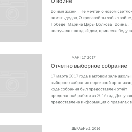
О войне
Во имя жизни… Не мечтай о новом светлом
память дедов, О кровавой ты забыл войне
Победе! Марина Царь- Волкова Война… Э
постучала в каждый дом, принесла беду, з
ОО "БРСМ"
МАРТ 17, 2017
Отчетно выборное собрание
17 марта 2017 года в актовом зале школы
выборное собрание первичной организац
ходе собрания был предоставлен отчёт —
проделанной работе за 2016 год. Для уча
предоставлена информация о правилах вс
ОО "БРСМ"
ДЕКАБРЬ 2, 2016