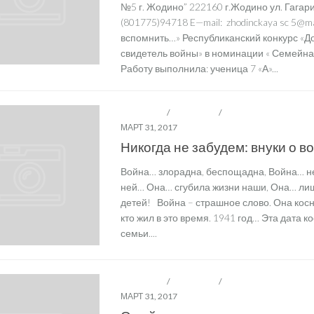
№5 г. Жодино” 222160 г.Жодино ул. Гагари
(801775)94718 E—mail: zhodinckaya sc 5@m
вспомнить…» Республиканский конкурс «
свидетель войны» в номинации « Семей
Работу выполнила: ученица 7 «А»...
ОО "БРПО"
/
ОО "БРСМ"
/
ЭТИХ ДНЕЙ НЕ СМОЛ
МАРТ 31, 2017
Никогда не забудем: внуки о в
Война… злорадна, беспощадна, Война… не
ней… Она… сгубила жизни наши, Она… ли
детей! Война – страшное слово. Она косн
кто жил в это время. 1941 год… Эта дата к
семьи....
ОО "БРПО"
/
ОО "БРСМ"
/
ЭТИХ ДНЕЙ НЕ СМОЛ
МАРТ 31, 2017