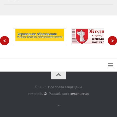
<
>
© 2026. Все права защищены.
Powered by
- Разработан в
тема Hueman